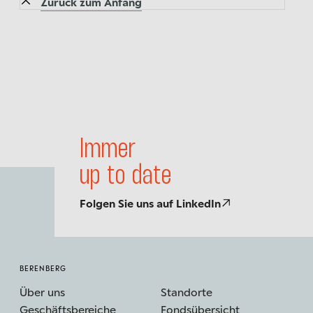
Zurück zum Anfang
Wealth and Asset Management kompakt
zusammengefasst – der transparente
Einblick...
Immer
up to date
Folgen Sie uns auf LinkedIn
BERENBERG
Über uns
Standorte
Geschäftsbereiche
Fondsübersicht