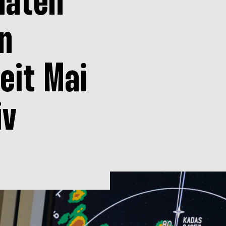
daten
n
eit Mai
iv