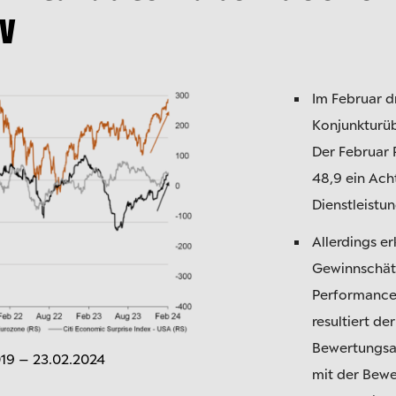
iv
Im Februar d
Konjunkturüb
Der Februar 
48,9 ein Ac
Dienstleistu
Allerdings e
Gewinnschätz
Performance 
resultiert de
Bewertungsa
019 – 23.02.2024
mit der Bewe