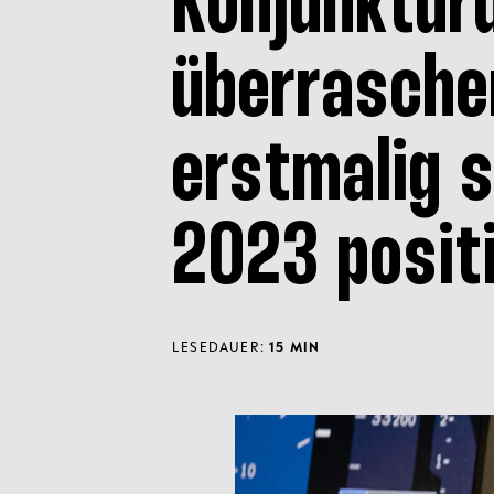
Konjunktur
überrasche
erstmalig s
2023 posit
LESEDAUER:
15 MIN