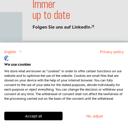
Immer
up to date
Folgen Sie uns auf LinkedIn
English
Privacy policy
BERENBERG
Über uns
Standorte
We use cookies
Geschäftsbereiche
Fondsübersicht
We store what are known as “cookies” in order to offer certain functions on our
website and to optimise the use of the website. Cookies are small files that are
Nachhaltigkeit
Karriere
stored on your device with the help of your internet browser. You can fully
Presse
Berichte
consent to the use of your data for the stated purposes, decide individually for
each purpose or reject everything. You can change the decision or withdraw your
consent at any time. The withdrawal of consent shall not affect the lawfulness of
INSIGHTS & WISSEN
the processing carried out on the basis of the consent until the withdrawal.
Märkte & Themen
Kapitalmarktausblick
Podcast
Whitepaper & Guides
Accept all
No, adjust
Glossar
Newsletter abonnieren