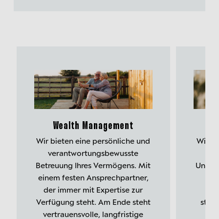
Wealth Management
Wir bieten eine persönliche und
Wir b
verantwortungsbewusste
u
Betreuung Ihres Vermögens. Mit
Unter
einem festen Ansprechpartner,
der immer mit Expertise zur
F
Verfügung steht. Am Ende steht
stra
vertrauensvolle, langfristige
Ber