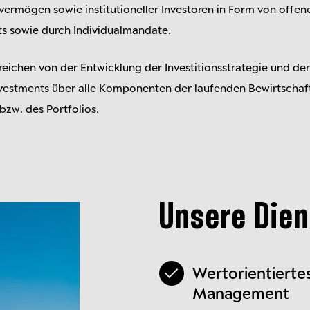
n­vermögen sowie institutio­neller Investoren in Form von off
ts sowie durch Individual­mandate.
eichen von der Entwick­lung der Investitions­strategie und de
vest­ments über alle Kompo­nenten der laufen­den Bewirt­schaf
zw. des Port­folios.
Unsere Dien
Wertorientierte
Management