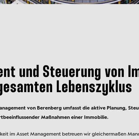
nt und Steuerung von I
 gesamten Lebenszyklus
Management von Berenberg umfasst die aktive Planung, Ste
t­beein­flussen­der Maß­nahmen einer Immobilie.
gkeit im Asset Management betreuen wir gleicher­maßen Man