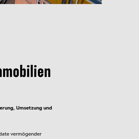
mmobilien
uerung, Umsetzung und
date vermö­gender