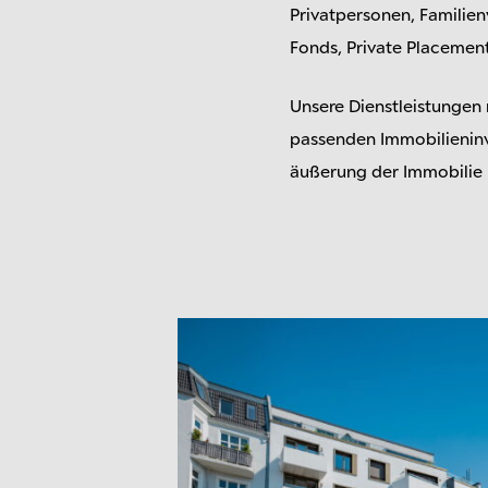
Privat­personen, Familie
Fonds, Private Place­men
Unsere Dienstleistungen r
passenden Immo­bilien­in
äußerung der Immobilie b