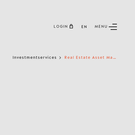
LOGIN
MENU
EN
R
eal Estate Asset Management
Investmentservices