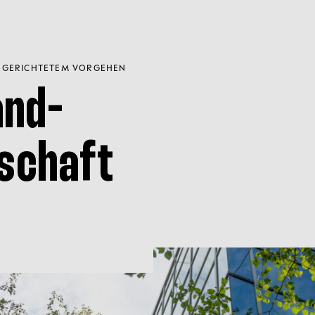
ELGERICHTETEM VORGEHEN
and-
tschaft