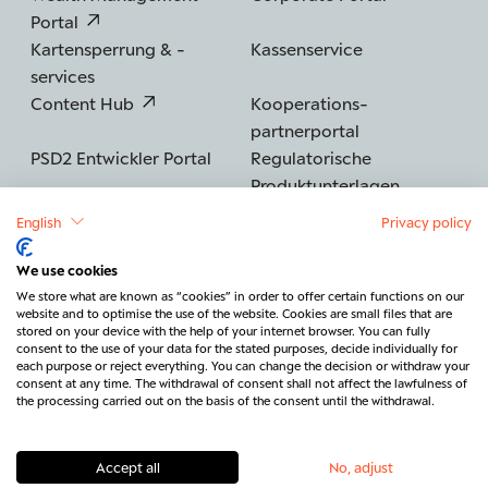
Portal
Kartensperrung & -
Kassenservice
services
Content Hub
Kooperations­
partnerportal
PSD2 Entwickler Portal
Regulatorische
Produktunterlagen
English
Privacy policy
We use cookies
©2026 BERENBERG
Impressum
We store what are known as “cookies” in order to offer certain functions on our
website and to optimise the use of the website. Cookies are small files that are
Datenschutz
Sicherheit
Barrierefreiheit
stored on your device with the help of your internet browser. You can fully
consent to the use of your data for the stated purposes, decide individually for
Rechtliches & Regulatorik
each purpose or reject everything. You can change the decision or withdraw your
consent at any time. The withdrawal of consent shall not affect the lawfulness of
Vertrag widerrufen
Kontakt
the processing carried out on the basis of the consent until the withdrawal.
Accept all
No, adjust