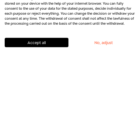
Wealth Management
Corporate Portal
stored on your device with the help of your internet browser. You can fully
Portal
consent to the use of your data for the stated purposes, decide individually for
each purpose or reject everything. You can change the decision or withdraw your
Kartensperrung & -
Kassenservice
consent at any time. The withdrawal of consent shall not affect the lawfulness of
the processing carried out on the basis of the consent until the withdrawal.
services
Content Hub
Kooperations­
partnerportal
Accept all
No, adjust
PSD2 Entwickler Portal
Regulatorische
Produktunterlagen
©2026 BERENBERG
Impressum
Datenschutz
Sicherheit
Barrierefreiheit
Rechtliches & Regulatorik
Vertrag widerrufen
Kontakt