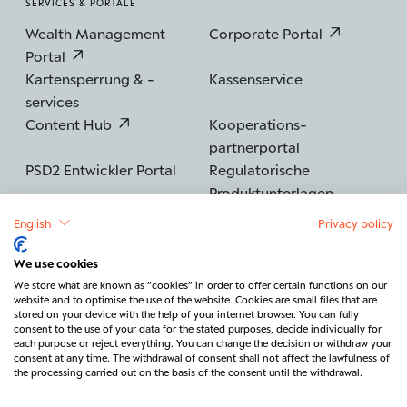
SERVICES & PORTALE
Wealth Management
Corporate Portal
Portal
Kartensperrung & -
Kassenservice
services
Content Hub
Kooperations­
partnerportal
PSD2 Entwickler Portal
Regulatorische
Produktunterlagen
English
Privacy policy
We use cookies
©2026 BERENBERG
Impressum
We store what are known as “cookies” in order to offer certain functions on our
website and to optimise the use of the website. Cookies are small files that are
Datenschutz
Sicherheit
Barrierefreiheit
stored on your device with the help of your internet browser. You can fully
consent to the use of your data for the stated purposes, decide individually for
Rechtliches & Regulatorik
each purpose or reject everything. You can change the decision or withdraw your
consent at any time. The withdrawal of consent shall not affect the lawfulness of
Vertrag widerrufen
Kontakt
the processing carried out on the basis of the consent until the withdrawal.