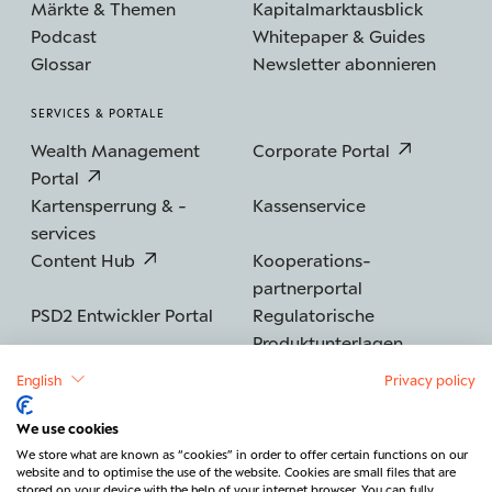
Märkte & Themen
Kapitalmarktausblick
Podcast
Whitepaper & Guides
Glossar
Newsletter abonnieren
SERVICES & PORTALE
Wealth Management
Corporate Portal
Portal
Kartensperrung & -
Kassenservice
services
Content Hub
Kooperations­
partnerportal
PSD2 Entwickler Portal
Regulatorische
Produktunterlagen
English
Privacy policy
We use cookies
©2026 BERENBERG
Impressum
We store what are known as “cookies” in order to offer certain functions on our
website and to optimise the use of the website. Cookies are small files that are
Datenschutz
Sicherheit
Barrierefreiheit
stored on your device with the help of your internet browser. You can fully