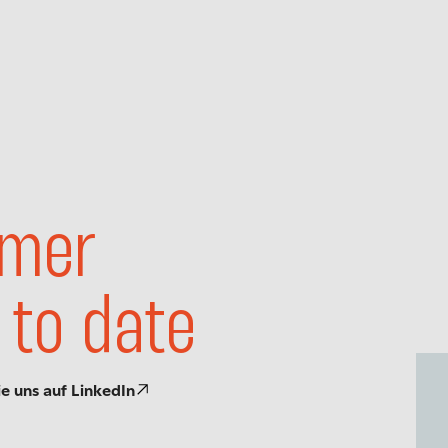
mer
 to date
ie uns auf LinkedIn