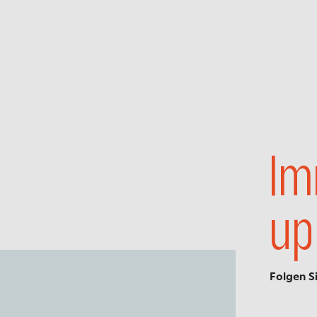
Im
up
Folgen S