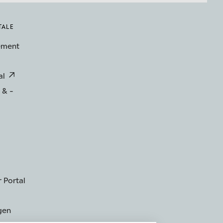
TALE
ement
al
 & -
 Portal
gen