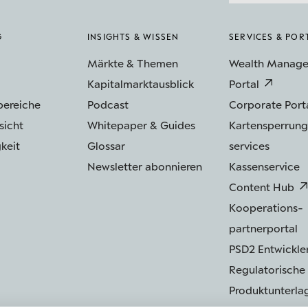
G
INSIGHTS & WISSEN
SERVICES & POR
Märkte & Themen
Wealth Manag
Kapitalmarktausblick
Portal
bereiche
Podcast
Corporate Port
sicht
Whitepaper & Guides
Kartensperrung
keit
Glossar
services
Newsletter abonnieren
Kassenservice
Content Hub
Kooperations­
partnerportal
PSD2 Entwickler
Regulatorische
Produktunterla