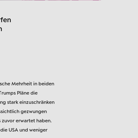
rfen
n
sche Mehrheit in beiden
Trumps Pläne die
ung stark einzuschränken
ussichtlich gezwungen
s zuvor erwartet haben.
n die USA und weniger