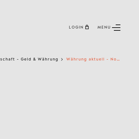
LOGIN
MENU
W
ährung aktuell - November 2024
tschaft - Geld & Währung