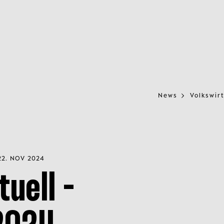
News
Volkswir
2. NOV 2024
uell -