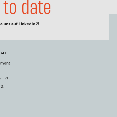
 to date
ie uns auf LinkedIn
TALE
ement
al
 & -