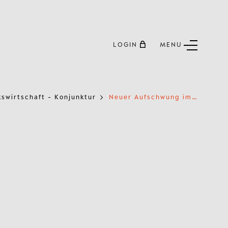
LOGIN
MENU
N
euer Aufschwung im Frühling
kswirtschaft - Konjunktur