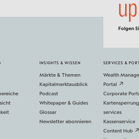
up
Folgen S
G
INSIGHTS & WISSEN
SERVICES & POR
Märkte & Themen
Wealth Manag
Kapitalmarktausblick
Portal
bereiche
Podcast
Corporate Port
sicht
Whitepaper & Guides
Kartensperrung
keit
Glossar
services
Newsletter abonnieren
Kassenservice
Content Hub