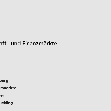
haft- und Finanzmärkte
nberg
nzmaerkte
uer
uehling