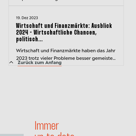
gutes Jahr. Für 2025 sind wir verhalten
optimistisch. Die Unsicherheit ist jedoch
19. Dez 2023
hoch...
Wirtschaft und Finanzmärkte: Ausblick
2024 - Wirtschaftliche Chancen,
politisch...
Wirtschaft und Finanzmärkte haben das Jahr
2023 trotz vieler Probleme besser gemeistert
Zurück zum Anfang
als erwartet. In den kommenden zwölf
Monaten stehen sie aber erneut vor...
Immer