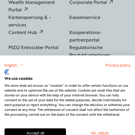
Wealth Management
Corporate Portal
Portal
Kartensperrung & -
Kassenservice
services
Content Hub
Kooperations­
partnerportal
PSD2 Entwickler Portal
Regulatorische
Produktunterlagen
English
Privacy policy
We use cookies
©2026 BERENBERG
Impressum
We store what are known as “cookies” in order to offer certain functions on our
website and to optimise the use of the website. Cookies are small files that are
Datenschutz
Sicherheit
Barrierefreiheit
stored on your device with the help of your internet browser. You can fully
consent to the use of your data for the stated purposes, decide individually for
Rechtliches & Regulatorik
each purpose or reject everything. You can change the decision or withdraw your
consent at any time. The withdrawal of consent shall not affect the lawfulness of
Vertrag widerrufen
Kontakt
the processing carried out on the basis of the consent until the withdrawal.
Accept all
No, adjust