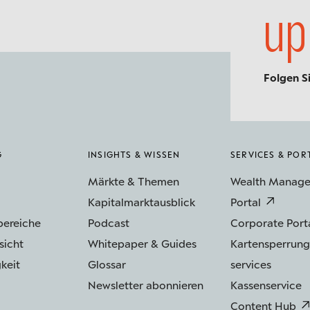
up
Folgen S
G
INSIGHTS & WISSEN
SERVICES & POR
Märkte & Themen
Wealth Manag
Kapitalmarktausblick
Portal
bereiche
Podcast
Corporate Port
sicht
Whitepaper & Guides
Kartensperrung
keit
Glossar
services
Newsletter abonnieren
Kassenservice
Content Hub