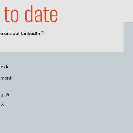
 to date
ie uns auf LinkedIn
TALE
ement
al
 & -