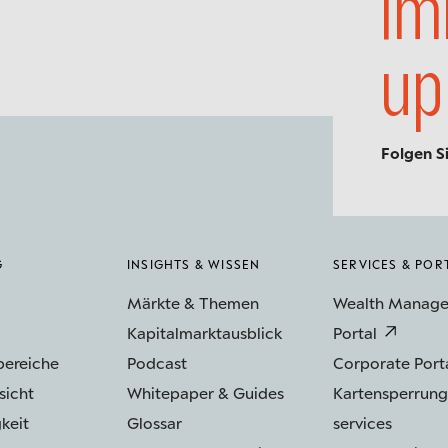
Im
up
Folgen S
G
INSIGHTS & WISSEN
SERVICES & POR
Märkte & Themen
Wealth Manag
Kapitalmarktausblick
Portal
bereiche
Podcast
Corporate Port
sicht
Whitepaper & Guides
Kartensperrung
keit
Glossar
services