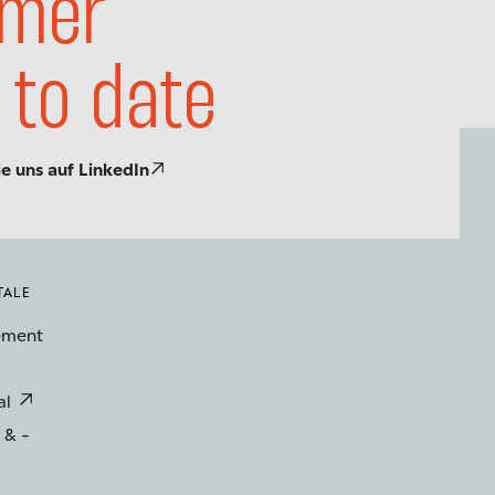
mer
 to date
ie uns auf LinkedIn
TALE
ement
al
 & -