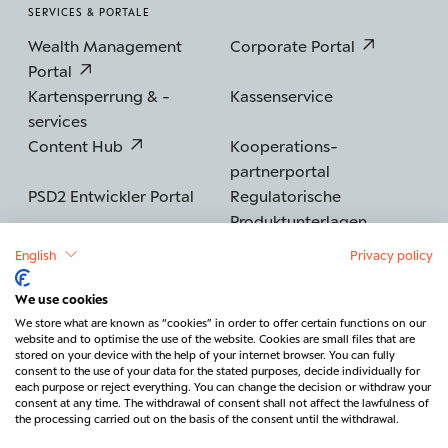
SERVICES & PORTALE
Wealth Management
Corporate Portal
Portal
Kartensperrung & -
Kassenservice
services
Content Hub
Kooperations­
partnerportal
PSD2 Entwickler Portal
Regulatorische
Produktunterlagen
English
Privacy policy
We use cookies
©2026 BERENBERG
Impressum
We store what are known as “cookies” in order to offer certain functions on our
website and to optimise the use of the website. Cookies are small files that are
Datenschutz
Sicherheit
Barrierefreiheit
stored on your device with the help of your internet browser. You can fully
consent to the use of your data for the stated purposes, decide individually for
Rechtliches & Regulatorik
each purpose or reject everything. You can change the decision or withdraw your
consent at any time. The withdrawal of consent shall not affect the lawfulness of
Vertrag widerrufen
Kontakt
the processing carried out on the basis of the consent until the withdrawal.