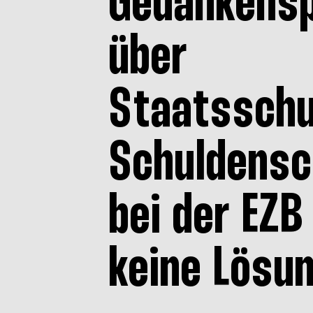
Gedankensp
über
Staatsschu
Schuldensc
bei der EZB
keine Lösu