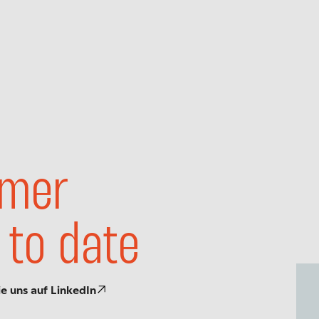
mer
 to date
ie uns auf LinkedIn