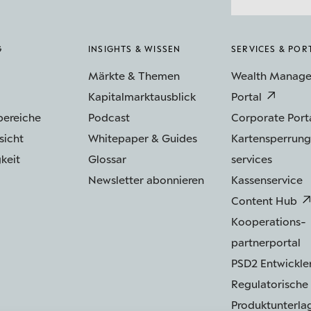
G
INSIGHTS & WISSEN
SERVICES & POR
Märkte & Themen
Wealth Manag
Kapitalmarktausblick
Portal
bereiche
Podcast
Corporate Port
sicht
Whitepaper & Guides
Kartensperrung
keit
Glossar
services
Newsletter abonnieren
Kassenservice
Content Hub
Kooperations­
partnerportal
PSD2 Entwickler
Regulatorische
Produktunterla