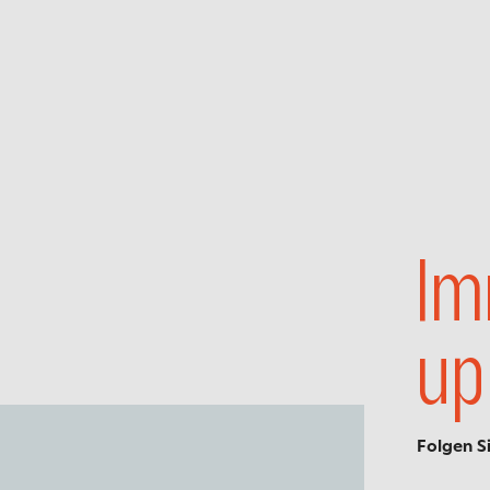
Im
up
Folgen S