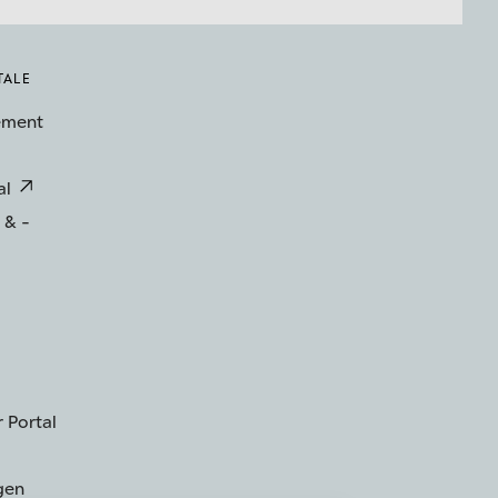
TALE
ement
al
 & -
 Portal
gen