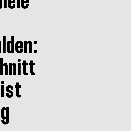
iele
lden:
hnitt
 ist
ng