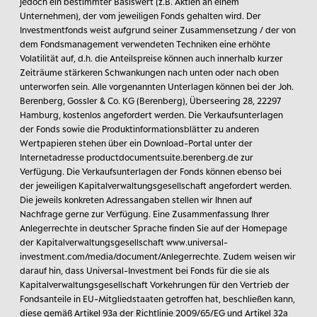
jedoch ein bestimmter Basiswert (z.B. Aktien an einem
Unternehmen), der vom jeweiligen Fonds gehalten wird. Der
Investmentfonds weist aufgrund seiner Zusammensetzung / der von
dem Fondsmanagement verwendeten Techniken eine erhöhte
Volatilität auf, d.h. die Anteilspreise können auch innerhalb kurzer
Zeiträume stärkeren Schwankungen nach unten oder nach oben
unterworfen sein. Alle vorgenannten Unterlagen können bei der Joh.
Berenberg, Gossler & Co. KG (Berenberg), Überseering 28, 22297
Hamburg, kostenlos angefordert werden. Die Verkaufsunterlagen
der Fonds sowie die Produktinformationsblätter zu anderen
Wertpapieren stehen über ein Download-Portal unter der
Internetadresse productdocumentsuite.berenberg.de zur
Verfügung. Die Verkaufsunterlagen der Fonds können ebenso bei
der jeweiligen Kapitalverwaltungsgesellschaft angefordert werden.
Die jeweils konkreten Adressangaben stellen wir Ihnen auf
Nachfrage gerne zur Verfügung. Eine Zusammenfassung Ihrer
Anlegerrechte in deutscher Sprache finden Sie auf der Homepage
der Kapitalverwaltungsgesellschaft www.universal-
investment.com/media/document/Anlegerrechte. Zudem weisen wir
darauf hin, dass Universal-Investment bei Fonds für die sie als
Kapitalverwaltungsgesellschaft Vorkehrungen für den Vertrieb der
Fondsanteile in EU-Mitgliedstaaten getroffen hat, beschließen kann,
diese gemäß Artikel 93a der Richtlinie 2009/65/EG und Artikel 32a