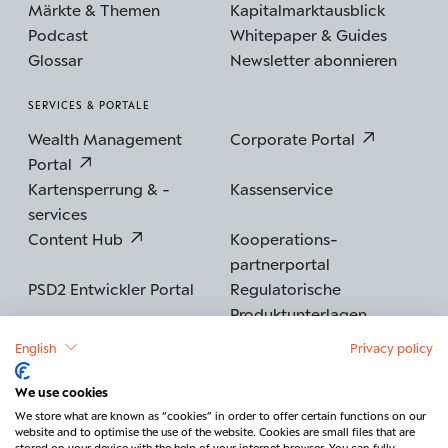
Märkte & Themen
Kapitalmarktausblick
Podcast
Whitepaper & Guides
Glossar
Newsletter abonnieren
SERVICES & PORTALE
Wealth Management
Corporate Portal
Portal
Kartensperrung & -
Kassenservice
services
Content Hub
Kooperations­
partnerportal
PSD2 Entwickler Portal
Regulatorische
Produktunterlagen
English
Privacy policy
We use cookies
©2026 BERENBERG
Impressum
We store what are known as “cookies” in order to offer certain functions on our
website and to optimise the use of the website. Cookies are small files that are
Datenschutz
Sicherheit
Barrierefreiheit
stored on your device with the help of your internet browser. You can fully