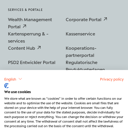
SERVICES & PORTALE
Wealth Management
Corporate Portal
Portal
Kartensperrung & -
Kassenservice
services
Content Hub
Kooperations­
partnerportal
PSD2 Entwickler Portal
Regulatorische
Produktunterlagen
English
Privacy policy
We use cookies
©2026 BERENBERG
Impressum
We store what are known as “cookies” in order to offer certain functions on our
website and to optimise the use of the website. Cookies are small files that are
Datenschutz
Sicherheit
Barrierefreiheit
stored on your device with the help of your internet browser. You can fully
consent to the use of your data for the stated purposes, decide individually for
Rechtliches & Regulatorik
each purpose or reject everything. You can change the decision or withdraw your
consent at any time. The withdrawal of consent shall not affect the lawfulness of
Vertrag widerrufen
Kontakt
the processing carried out on the basis of the consent until the withdrawal.