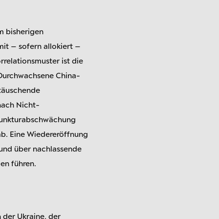
um bisherigen
it – sofern allokiert –
relationsmuster ist die
. Durchwachsene China-
ttäuschende
nach Nicht-
njunkturabschwächung
ab. Eine Wiedereröffnung
 und über nachlassende
en führen.
n der Ukraine, der