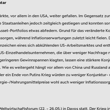
tar
ärkte, vor allem in den USA, weiter gefallen. Im Gegensatz z
re Staatsanleihen jedoch zeitgleich gestiegen und konnten som
sset-Portfolios etwas abfedern. Grund für das veränderte Kor
orgen, während Inflationserwartungen zuletzt leicht fielen
Anzeichen eines sich abkühlenden US-Arbeitsmarktes und en
US-Einzelhandelsunternehmen, die über weniger Nachfrage 
geringeren Gewinnspannen klagten, lassen eine stärkere Ko
. Wie es weitergeht hängt vor allem von China und Russland 
der ein Ende von Putins Krieg würden zu weniger Konjunktur-
rgie-/Nahrungsmittelpreise wohl auch weniger Inflationssorg
ltwirtschaftsforum (22. - 26.05.) in Davos statt. Der Krieg i