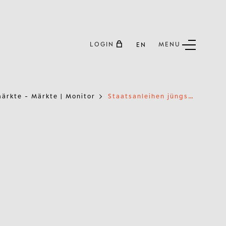
LOGIN
MENU
EN
S
taatsanleihen jüngst wieder mit besserer Diversifikationswirkung
ärkte - Märkte | Monitor