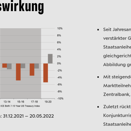
swirkung
Seit Jahresa
verstärkter 
Staatsanleih
gleichgerich
Abbildung gr
Mit steigend
Marktteilneh
Zentralbank,
Zuletzt rück
Konjunkturri
: 31.12.2021 – 20.05.2022
Staatsanleih