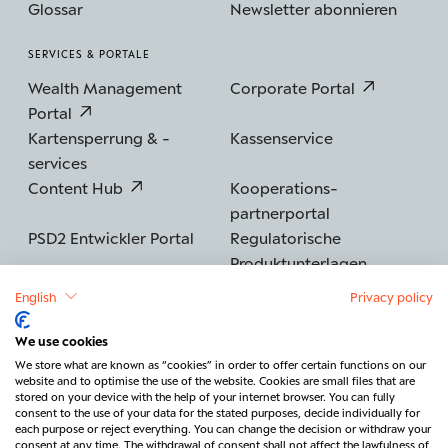
Glossar
Newsletter abonnieren
SERVICES & PORTALE
Wealth Management
Corporate Portal
Portal
Kartensperrung & -
Kassenservice
services
Content Hub
Kooperations­
partnerportal
PSD2 Entwickler Portal
Regulatorische
Produktunterlagen
English
Privacy policy
We use cookies
©2026 BERENBERG
Impressum
We store what are known as “cookies” in order to offer certain functions on our
website and to optimise the use of the website. Cookies are small files that are
Datenschutz
Sicherheit
Barrierefreiheit
stored on your device with the help of your internet browser. You can fully
consent to the use of your data for the stated purposes, decide individually for
Rechtliches & Regulatorik
each purpose or reject everything. You can change the decision or withdraw your
consent at any time. The withdrawal of consent shall not affect the lawfulness of