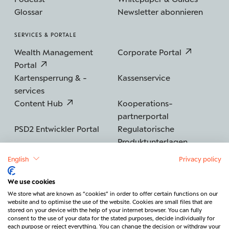
Glossar
Newsletter abonnieren
SERVICES & PORTALE
Wealth Management
Corporate Portal
Portal
Kartensperrung & -
Kassenservice
services
Content Hub
Kooperations­
partnerportal
PSD2 Entwickler Portal
Regulatorische
Produktunterlagen
English
Privacy policy
We use cookies
©2026 BERENBERG
Impressum
We store what are known as “cookies” in order to offer certain functions on our
website and to optimise the use of the website. Cookies are small files that are
Datenschutz
Sicherheit
Barrierefreiheit
stored on your device with the help of your internet browser. You can fully
consent to the use of your data for the stated purposes, decide individually for
Rechtliches & Regulatorik
each purpose or reject everything. You can change the decision or withdraw your