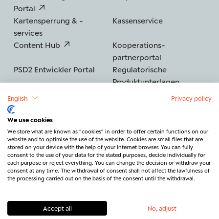
Portal
Kartensperrung & -
Kassenservice
services
Content Hub
Kooperations­
partnerportal
PSD2 Entwickler Portal
Regulatorische
Produktunterlagen
English
Privacy policy
We use cookies
©2026 BERENBERG
Impressum
We store what are known as “cookies” in order to offer certain functions on our
website and to optimise the use of the website. Cookies are small files that are
Datenschutz
Sicherheit
Barrierefreiheit
stored on your device with the help of your internet browser. You can fully
consent to the use of your data for the stated purposes, decide individually for
Rechtliches & Regulatorik
each purpose or reject everything. You can change the decision or withdraw your
consent at any time. The withdrawal of consent shall not affect the lawfulness of
Vertrag widerrufen
Kontakt
the processing carried out on the basis of the consent until the withdrawal.
Accept all
No, adjust