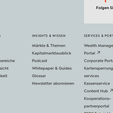
Folgen S
G
INSIGHTS & WISSEN
SERVICES & POR
Märkte & Themen
Wealth Manag
Kapitalmarktausblick
Portal
bereiche
Podcast
Corporate Port
sicht
Whitepaper & Guides
Kartensperrung
keit
Glossar
services
Newsletter abonnieren
Kassenservice
Content Hub
Kooperations­
partnerportal