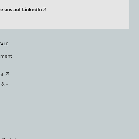
ie uns auf LinkedIn
TALE
ement
al
 & -