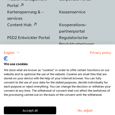
Portal
Kartensperrung & -
Kassenservice
services
Content Hub
Kooperations­
partnerportal
PSD2 Entwickler Portal
Regulatorische
Produktunterlagen
English
Privacy policy
We use cookies
©2026 BERENBERG
Impressum
We store what are known as “cookies” in order to offer certain functions on our
website and to optimise the use of the website. Cookies are small files that are
Datenschutz
Sicherheit
Barrierefreiheit
stored on your device with the help of your internet browser. You can fully
consent to the use of your data for the stated purposes, decide individually for
Rechtliches & Regulatorik
each purpose or reject everything. You can change the decision or withdraw your
consent at any time. The withdrawal of consent shall not affect the lawfulness of
Vertrag widerrufen
Kontakt
the processing carried out on the basis of the consent until the withdrawal.
Accept all
No, adjust