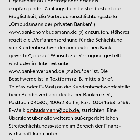
Eigenschaft als übertragender oder als
empfangender Zahlungsdienstleister besteht die
Möglichkeit, die Verbraucher­schlichtungs­stelle
„Ombudsmann der privaten Banken" (
www.bankenombudsmann.de
) anzurufen. Näheres
regelt die „Verfahrens­ordnung für die Schlichtung
von Kunden­beschwerden im deutschen Bank­
gewerbe", die auf Wunsch zur Verfügung gestellt
wird oder im Internet unter
www.bankenverband.de
abrufbar ist. Die
Beschwerde ist in Textform (z. B. mittels Brief,
Telefax oder E-Mail) an die Kunden­beschwerde­stelle
beim Bundes­verband deutscher Banken e. V.,
Postfach 040307, 10062 Berlin, Fax: (030) 1663-3169,
E-Mail:
ombudsmann@bdb.de
, zu richten. Eine
Übersicht über alle weiteren außergerichtlichen
Streit­schlichtungs­systeme im Bereich der Finanz­
wirtschaft kann unter