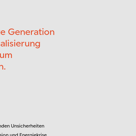
te Generation
alisierung
 um
n.
enden Unsicherheiten
ion und Energiekrise,