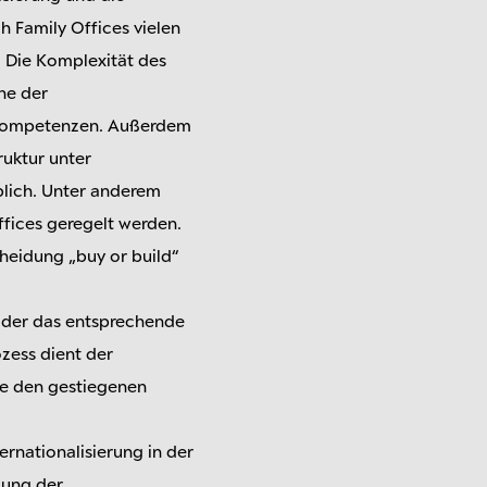
h Family Offices vielen
 Die Komplexität des
he der
e Kompetenzen. Außerdem
ruktur unter
lich. Unter anderem
ffices geregelt werden.
heidung „buy or build“
n oder das entsprechende
zess dient der
ie den gestiegenen
ernationalisierung in der
uung der