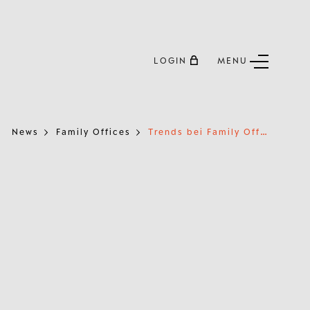
LOGIN
MENU
T
rends bei Family Offices
News
Family Offices