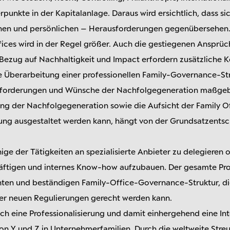
punkte in der Kapitalanlage. Daraus wird ersichtlich, dass sic
hen und persönlichen – Herausforderungen gegenübersehen.
ices wird in der Regel größer. Auch die gestiegenen Ansprüc
Bezug auf Nachhaltigkeit und Impact erfordern zusätzlich
die Überarbeitung einer professionellen Family-Governance-St
nforderungen und Wünsche der Nachfolgegeneration maßgeb
ung der Nachfolgegeneration sowie die Aufsicht der Family O
rung ausgestaltet werden kann, hängt von der Grundsatzentsc
inige der Tätigkeiten an spezialisierte Anbieter zu delegiere
häftigen und internes Know-how aufzubauen. Der gesamte Pro
ienten und beständigen Family-Office-Governance-Struktur, d
r neuen Regulierungen gerecht werden kann.
ch eine Professionalisierung und damit einhergehend eine Int
on Y und Z in Unternehmerfamilien. Durch die weltweite Stre