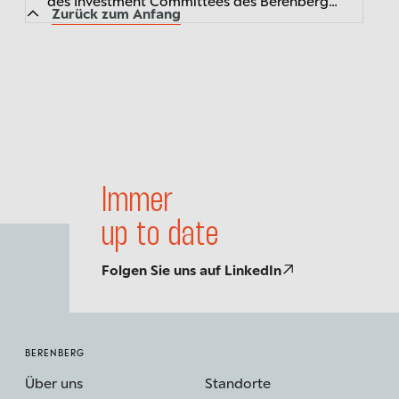
des Investment Committees des Berenberg
Zurück zum Anfang
Wealth and Asset Management kompakt
zusammengefasst – der transparente
Einblick...
Immer
up to date
Folgen Sie uns auf LinkedIn
BERENBERG
Über uns
Standorte