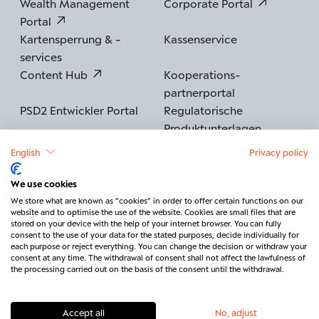
Wealth Management
Corporate Portal
Portal
Kartensperrung & -
Kassenservice
services
Content Hub
Kooperations­
partnerportal
PSD2 Entwickler Portal
Regulatorische
Produktunterlagen
English
Privacy policy
We use cookies
©2026 BERENBERG
Impressum
We store what are known as “cookies” in order to offer certain functions on our
website and to optimise the use of the website. Cookies are small files that are
Datenschutz
Sicherheit
Barrierefreiheit
stored on your device with the help of your internet browser. You can fully
consent to the use of your data for the stated purposes, decide individually for
Rechtliches & Regulatorik
each purpose or reject everything. You can change the decision or withdraw your
consent at any time. The withdrawal of consent shall not affect the lawfulness of
Vertrag widerrufen
Kontakt
the processing carried out on the basis of the consent until the withdrawal.
Accept all
No, adjust