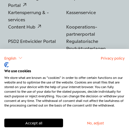
Portal
Kartensperrung & -
Kassenservice
services
Content Hub
Kooperations­
partnerportal
PSD2 Entwickler Portal
Regulatorische
Produktunterlagen
English
Privacy policy
We use cookies
©2026 BERENBERG
Impressum
We store what are known as “cookies” in order to offer certain functions on our
website and to optimise the use of the website. Cookies are small files that are
Datenschutz
Sicherheit
Barrierefreiheit
stored on your device with the help of your internet browser. You can fully
consent to the use of your data for the stated purposes, decide individually for
Rechtliches & Regulatorik
each purpose or reject everything. You can change the decision or withdraw your
consent at any time. The withdrawal of consent shall not affect the lawfulness of
Vertrag widerrufen
Kontakt
the processing carried out on the basis of the consent until the withdrawal.
Accept all
No, adjust