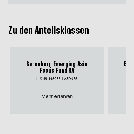
Zu den Anteilsklassen
Berenberg Emerging Asia
Ber
Focus Fund RA
LU2491195983 | A3DN75
Mehr erfahren