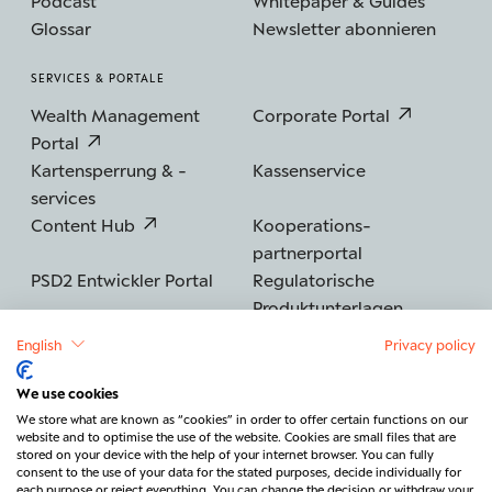
Podcast
Whitepaper & Guides
Glossar
Newsletter abonnieren
SERVICES & PORTALE
Wealth Management
Corporate Portal
Portal
Kartensperrung & -
Kassenservice
services
Content Hub
Kooperations­
partnerportal
PSD2 Entwickler Portal
Regulatorische
Produktunterlagen
English
Privacy policy
We use cookies
©2026 BERENBERG
Impressum
We store what are known as “cookies” in order to offer certain functions on our
website and to optimise the use of the website. Cookies are small files that are
Datenschutz
Sicherheit
Barrierefreiheit
stored on your device with the help of your internet browser. You can fully
consent to the use of your data for the stated purposes, decide individually for
Rechtliches & Regulatorik
each purpose or reject everything. You can change the decision or withdraw your