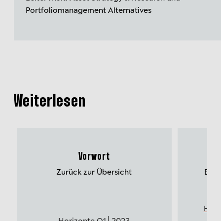
Portfoliomanagement Alternatives
Weiterlesen
Vorwort
Mu
Zurück zur Übersicht
Bess
Hori
Horizonte Q1│2023