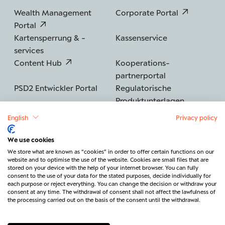
Wealth Management
Corporate Portal
Portal
Kartensperrung & -
Kassenservice
services
Content Hub
Kooperations­
partnerportal
PSD2 Entwickler Portal
Regulatorische
Produktunterlagen
English
Privacy policy
We use cookies
©2026 BERENBERG
Impressum
We store what are known as “cookies” in order to offer certain functions on our
website and to optimise the use of the website. Cookies are small files that are
Datenschutz
Sicherheit
Barrierefreiheit
stored on your device with the help of your internet browser. You can fully
consent to the use of your data for the stated purposes, decide individually for
Rechtliches & Regulatorik
each purpose or reject everything. You can change the decision or withdraw your
consent at any time. The withdrawal of consent shall not affect the lawfulness of
Vertrag widerrufen
Kontakt
the processing carried out on the basis of the consent until the withdrawal.