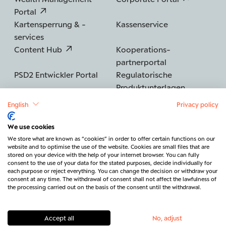
Portal
Kartensperrung & -
Kassenservice
services
Content Hub
Kooperations­
partnerportal
PSD2 Entwickler Portal
Regulatorische
Produktunterlagen
English
Privacy policy
We use cookies
©2026 BERENBERG
Impressum
We store what are known as “cookies” in order to offer certain functions on our
website and to optimise the use of the website. Cookies are small files that are
Datenschutz
Sicherheit
Barrierefreiheit
stored on your device with the help of your internet browser. You can fully
consent to the use of your data for the stated purposes, decide individually for
Rechtliches & Regulatorik
each purpose or reject everything. You can change the decision or withdraw your
consent at any time. The withdrawal of consent shall not affect the lawfulness of
Vertrag widerrufen
Kontakt
the processing carried out on the basis of the consent until the withdrawal.
Accept all
No, adjust